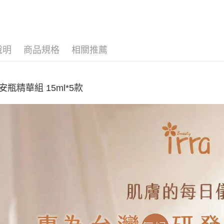
貨到付款
運送方式
說明
商品規格
相關推薦
全家取貨
每筆NT$6
7-11取貨
安瓶精華組 15ml*5款
每筆NT$6
宅配
每筆NT$1
離島-宅配
每筆NT$3
付款後門
免運費
貨到付款