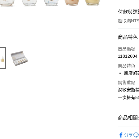
付款與運
超取滿NT$
付款方式
商品特色
信用卡一
商品編號
11812604
超商取貨
商品特色
LINE Pay
肌膚的
Apple Pay
銷售重點
潤敏安瓶精華
街口支付
一次擁有5
悠遊付
Google Pa
商品相關分
ATM付款
菁淬系列
分享