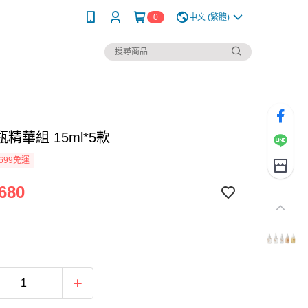
0
中文 (繁體)
精華組 15ml*5款
699免運
680