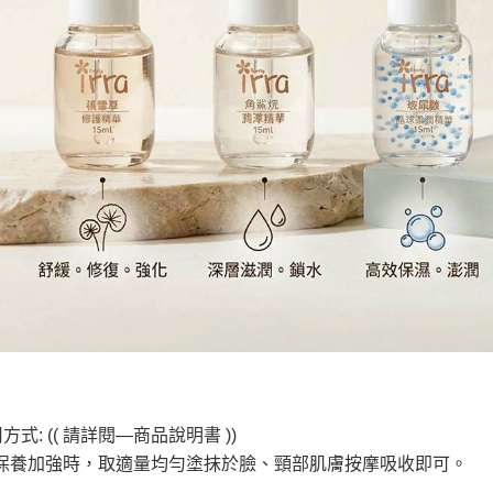
方式: (( 請詳閱—商品說明書 ))
保養加強時，取適量均勻塗抹於臉、頸部肌膚按摩吸收即可。