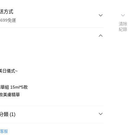
送方式
699免運
清除
紀錄
次付款
付款
美日儀式~
組 15ml*5款
款美膚精華
y
類 (1)
客服