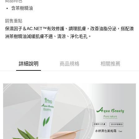
商品特色
街口支付
含茶樹精油
悠遊付
銷售重點
保濕因子＆AC.NET™有效修護、調理肌膚，改善油脂分泌，搭配澳
ATM付款
洲茶樹精油減緩肌膚不適、清涼、淨化毛孔。
貨到付款
運送方式
詳細說明
商品規格
相關推薦
全家取貨付款
每筆NT$60，滿NT$699(含以上)免運費
7-11取貨付款
每筆NT$60，滿NT$699(含以上)免運費
宅配
每筆NT$120，滿NT$2,000(含以上)免運費
離島-宅配
每筆NT$300，滿NT$2,000(含以上)免運費