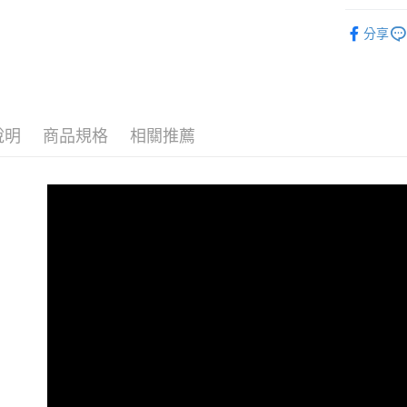
6H系列
全家取貨
分享
每筆NT$6
7-11取貨
每筆NT$6
說明
商品規格
相關推薦
宅配
每筆NT$1
離島-宅配
每筆NT$3
貨到付款
每筆NT$1