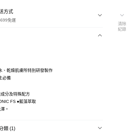
送方式
699免運
清除
紀錄
次付款
付款
水、乾燥肌膚所特別研發製作
生必備
酸成分及特殊配方
ONIC FS ●藍藻萃取
光澤。
類 (1)