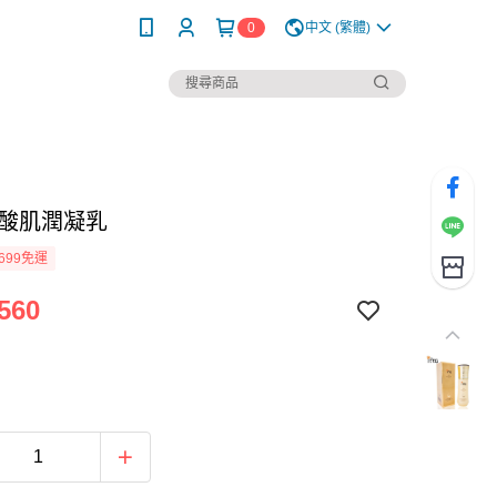
0
中文 (繁體)
尿酸肌潤凝乳
699免運
560