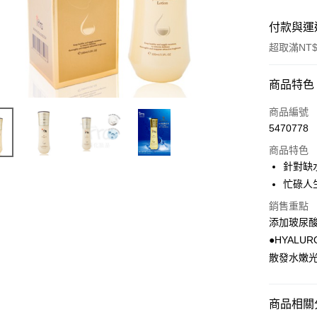
付款與運
超取滿NT$
付款方式
商品特色
信用卡一
商品編號
5470778
超商取貨
商品特色
LINE Pay
針對缺
忙碌人
街口支付
銷售重點
悠遊付
添加玻尿
●HYALUR
ATM付款
散發水嫩
貨到付款
商品相關分
運送方式